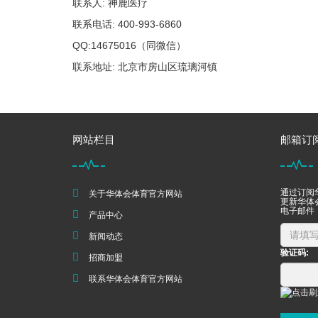
联系人: 神鹿医疗
联系电话: 400-993-6860
QQ:14675016（同微信）
联系地址: 北京市房山区琉璃河镇
网站栏目
邮箱订
通过订阅
关于华体会体育官方网站
更新华体
电子邮件
产品中心
新闻动态
验证码:
招商加盟
联系华体会体育官方网站