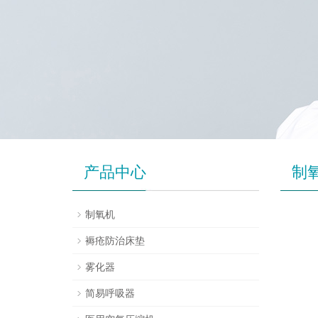
产品中心
制
制氧机
褥疮防治床垫
雾化器
简易呼吸器