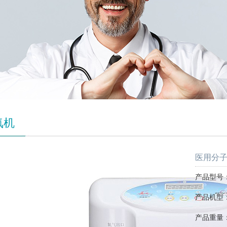
氧机
医用分子筛
产品型号：S
产品机型
产品重量：