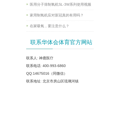
医用分子筛制氧机SL-3W系列使用视频
家用制氧机应对新冠真的有用吗？
在家吸氧，要注意什么？
联系华体会体育官方网站
联系人: 神鹿医疗
联系电话: 400-993-6860
QQ:14675016（同微信）
联系地址: 北京市房山区琉璃河镇