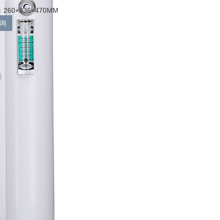
60×336×470MM
询