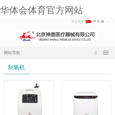
华体会体育官方网站
语言选择:
网站导航
Toggl
navig
制氧机