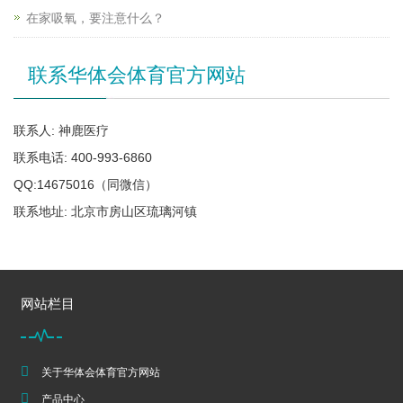
在家吸氧，要注意什么？
联系华体会体育官方网站
联系人: 神鹿医疗
联系电话: 400-993-6860
QQ:14675016（同微信）
联系地址: 北京市房山区琉璃河镇
网站栏目
关于华体会体育官方网站
产品中心