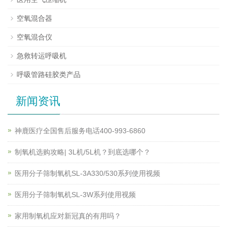
空氧混合器
空氧混合仪
急救转运呼吸机
呼吸管路硅胶类产品
新闻资讯
神鹿医疗全国售后服务电话400-993-6860
制氧机选购攻略| 3L机/5L机？到底选哪个？
医用分子筛制氧机SL-3A330/530系列使用视频
医用分子筛制氧机SL-3W系列使用视频
家用制氧机应对新冠真的有用吗？