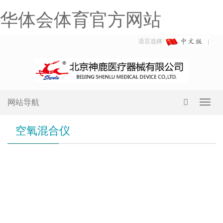
华体会体育官方网站
语言选择:
网站导航
Toggl
navig
空氧混合仪