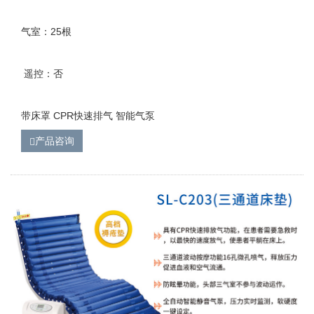
气室：25根
遥控：否
带床罩 CPR快速排气 智能气泵
产品咨询