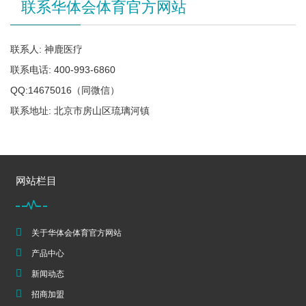
联系华体会体育官方网站
联系人: 神鹿医疗
联系电话: 400-993-6860
QQ:14675016（同微信）
联系地址: 北京市房山区琉璃河镇
网站栏目
关于华体会体育官方网站
产品中心
新闻动态
招商加盟