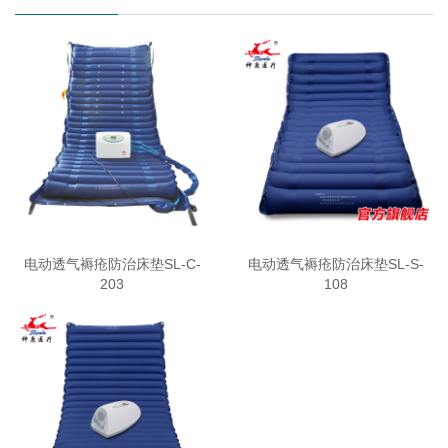
电动透气褥疮防治床垫SL-C-
电动透气褥疮防治床垫SL-S-
203
108